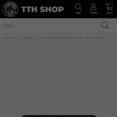
0
Søg
Profil
Kurv
SHOP
/
TILBEHØR
/
TTH MAGNET SORT MED HVID LOGO