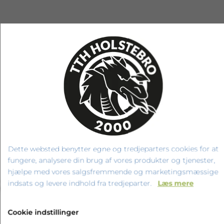
RELATEREDE PRODUKTER
Dette websted benytter egne og tredjeparters cookies for at
fungere, analysere din brug af vores produkter og tjenester,
hjælpe med vores salgsfremmende og marketingsmæssige
‹
›
indsats og levere indhold fra tredjeparter.
Læs mere
Cookie indstillinger