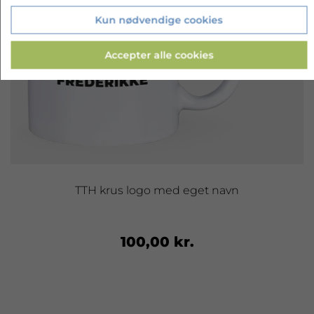
Kun nødvendige cookies
Accepter alle cookies
TTH krus logo med eget navn
100,00 kr.