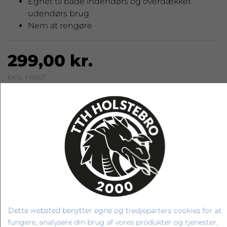
Egnet til både indendørs og overdækket
udendørs brug
Nem at rengøre
299,00 kr.
EKSL. FRAGT
LÆG I KURV
RELATEREDE PRODUKTER
Dette websted benytter egne og tredjeparters cookies for at
fungere, analysere din brug af vores produkter og tjenester,