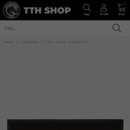
0
Søg
Profil
Kurv
SHOP
/
TILBEHØR
/
TTH LOGO DØRMÅTTE