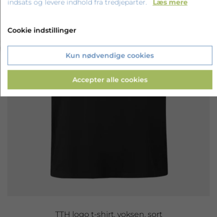
indsats og levere indhold fra tredjeparter.
Læs mere
Cookie indstillinger
‹
›
Kun nødvendige cookies
Accepter alle cookies
TTH logo t-shirt, voksen, sort