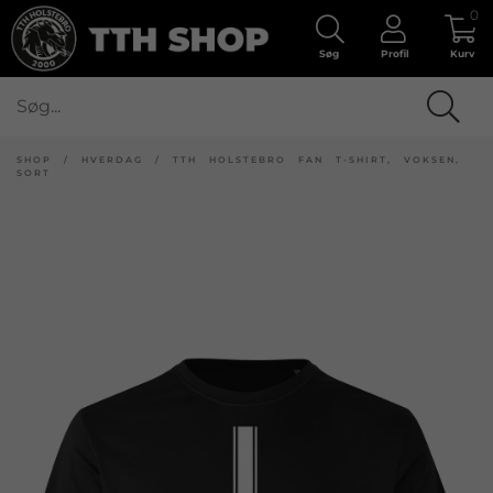
0
Søg
Profil
Kurv
SHOP
/
HVERDAG
/
TTH HOLSTEBRO FAN T-SHIRT, VOKSEN,
SORT