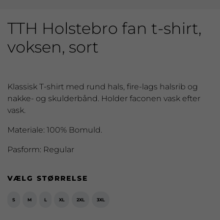
TTH Holstebro fan t-shirt,
voksen, sort
Klassisk T-shirt med rund hals, fire-lags halsrib og
nakke- og skulderbånd. Holder faconen vask efter
vask.
Materiale: 100% Bomuld.
Pasform: Regular
VÆLG STØRRELSE
S
M
L
XL
2XL
3XL