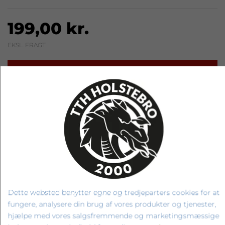
199,00 kr.
EKSL. FRAGT
LÆG I KURV
RELATEREDE PRODUKTER
Dette websted benytter egne og tredjeparters cookies for at
fungere, analysere din brug af vores produkter og tjenester,
hjælpe med vores salgsfremmende og marketingsmæssige