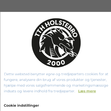
RELATEREDE PRODUKTER
Dette websted benytter egne og tredjeparters cookies for at
fungere, analysere din brug af vores produkter og tjenester,
hjælpe med vores salgsfremmende og marketingsmæssige
‹
›
indsats og levere indhold fra tredjeparter.
Læs mere
Cookie indstillinger