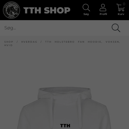
0
Søg
Profil
Kurv
SHOP
/
HVERDAG
/
TTH HOLSTEBRO FAN HOODIE, VOKSEN,
HVID