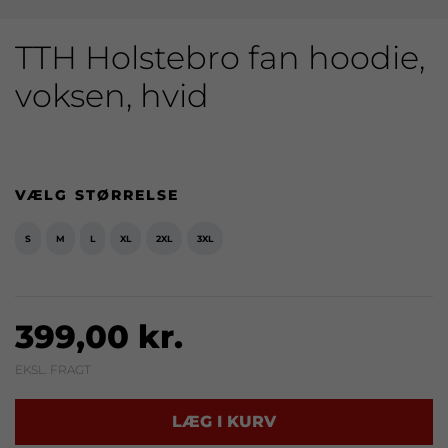
TTH Holstebro fan hoodie,
voksen, hvid
VÆLG STØRRELSE
S
M
L
XL
2XL
3XL
399,00 kr.
EKSL. FRAGT
LÆG I KURV